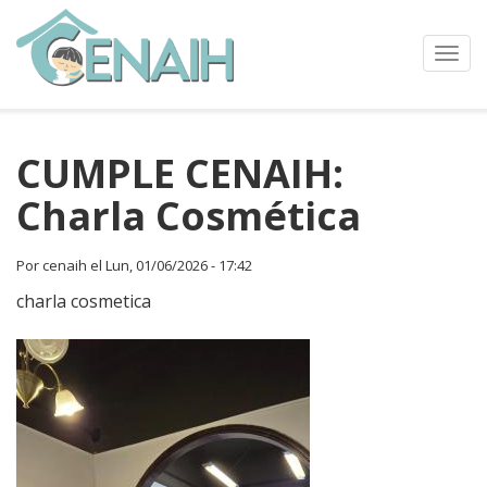
Pasar
al
contenido
Toggl
principal
navig
CUMPLE CENAIH:
Charla Cosmética
Por
cenaih
el
Lun, 01/06/2026 - 17:42
charla cosmetica